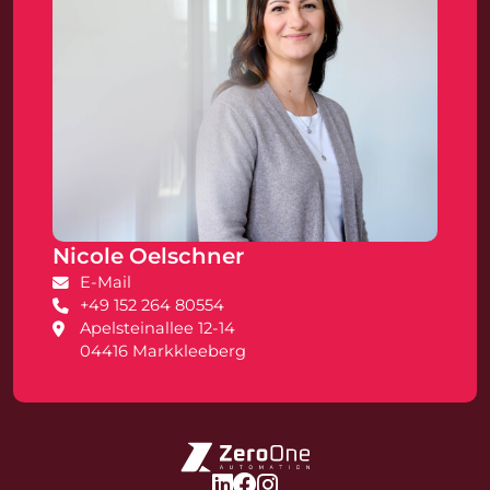
Nicole Oelschner
E-Mail
+49 152 264 80554
Apelsteinallee 12-14
04416 Markkleeberg